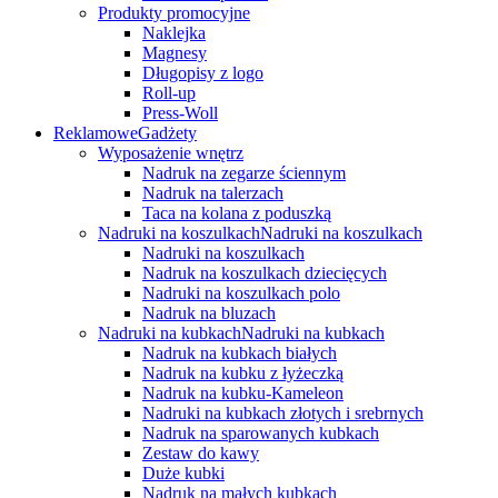
Produkty promocyjne
Naklejka
Magnesy
Długopisy z logo
Roll-up
Press-Woll
Reklamowe
Gadżety
Wyposażenie wnętrz
Nadruk na zegarze ściennym
Nadruk na talerzach
Taca na kolana z poduszką
Nadruki na koszulkach
Nadruki na koszulkach
Nadruki na koszulkach
Nadruk na koszulkach dziecięcych
Nadruki na koszulkach polo
Nadruk na bluzach
Nadruki na kubkach
Nadruki na kubkach
Nadruk na kubkach białych
Nadruk na kubku z łyżeczką
Nadruk na kubku-Kameleon
Nadruki na kubkach złotych i srebrnych
Nadruk na sparowanych kubkach
Zestaw do kawy
Duże kubki
Nadruk na małych kubkach