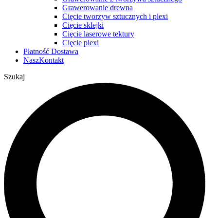
Grawerowanie drewna
Cięcie tworzyw sztucznych i plexi
Cięcie sklejki
Cięcie laserowe tektury
Cięcie plexi
Płatność
Dostawa
Nasz
Kontakt
Szukaj