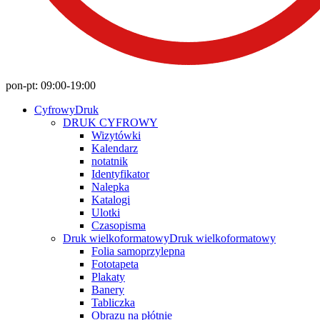
pon-pt: 09:00-19:00
Cyfrowy
Druk
DRUK CYFROWY
Wizytówki
Kalendarz
notatnik
Identyfikator
Nalepka
Katalogi
Ulotki
Czasopisma
Druk wielkoformatowy
Druk wielkoformatowy
Folia samoprzylepna
Fototapeta
Plakaty
Banery
Tabliczka
Obrazu na płótnie