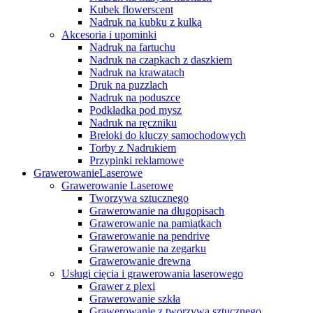
Kubek flowerscent
Nadruk na kubku z kulką
Akcesoria i upominki
Nadruk na fartuchu
Nadruk na czapkach z daszkiem
Nadruk na krawatach
Druk na puzzlach
Nadruk na poduszce
Podkładka pod mysz
Nadruk na ręczniku
Breloki do kluczy samochodowych
Torby z Nadrukiem
Przypinki reklamowe
Grawerowanie
Laserowe
Grawerowanie Laserowe
Tworzywa sztucznego
Grawerowanie na długopisach
Grawerowanie na pamiątkach
Grawerowanie na pendrive
Grawerowanie na zegarku
Grawerowanie drewna
Usługi cięcia i grawerowania laserowego
Grawer z plexi
Grawerowanie szkła
Grawerowanie z tworzywa sztucznego